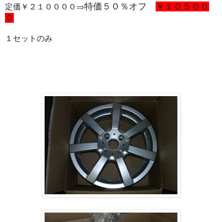
特価５０％オフ
￥１０５００
定価￥２１００００⇒
０
１セットのみ